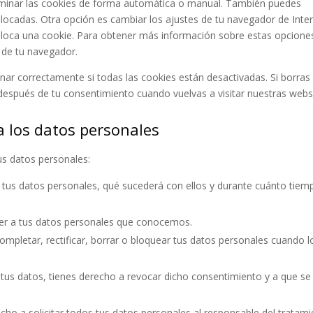
eliminar las cookies de forma automática o manual. También puedes
olocadas. Otra opción es cambiar los ajustes de tu navegador de Inte
loca una cookie. Para obtener más información sobre estas opcione
» de tu navegador.
r correctamente si todas las cookies están desactivadas. Si borras 
después de tu consentimiento cuando vuelvas a visitar nuestras webs
a los datos personales
us datos personales:
 tus datos personales, qué sucederá con ellos y durante cuánto tiem
er a tus datos personales que conocemos.
ompletar, rectificar, borrar o bloquear tus datos personales cuando l
 tus datos, tienes derecho a revocar dicho consentimiento y a que se
cho a solicitar todos tus datos personales al responsable del tratami