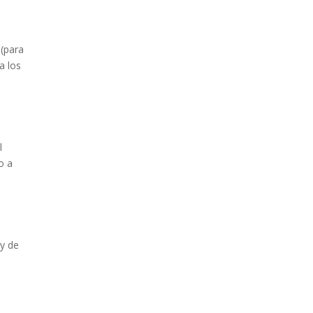
 (para
a los
l
o a
 y de