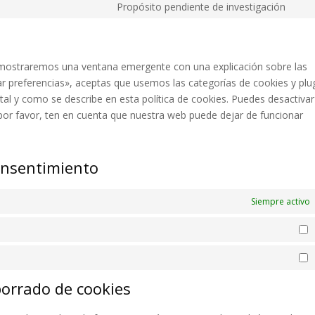
to
Propósito pendiente de investigación
com
Con
serv
to
wor
serv
vari
e mostraremos una ventana emergente con una explicación sobre las
r preferencias», aceptas que usemos las categorías de cookies y plu
al y como se describe en esta política de cookies. Puedes desactivar
por favor, ten en cuenta que nuestra web puede dejar de funcionar
onsentimiento
Siempre activo
E
M
borrado de cookies