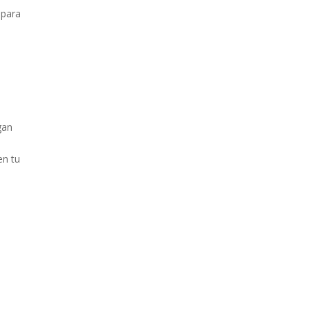
 para
gan
en tu