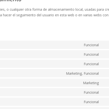
es, o cualquier otra forma de almacenamiento local, usadas para cr
ra hacer el seguimiento del usuario en esta web o en varias webs con
Funcional
Con
to
Funcional
Con
serv
to
Funcional
wor
Con
serv
to
Marketing, Funcional
poly
Con
serv
to
Marketing
all-
Con
serv
in-
to
Funcional
goo
one
Con
serv
rec
wp-
to
Funcional
goo
Con
migr
serv
map