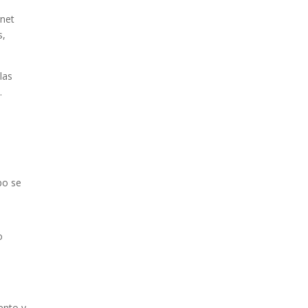
rnet
s,
las
.
po se
o
ento y