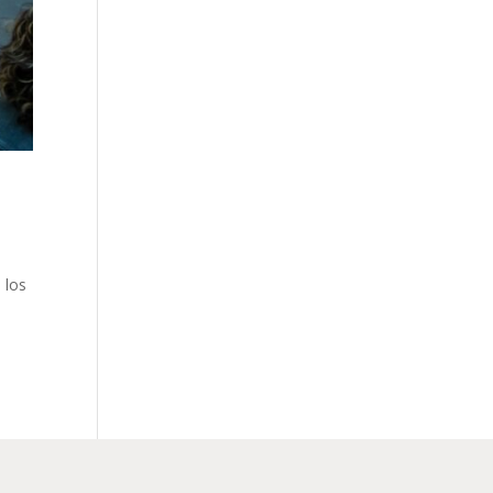
 los
a