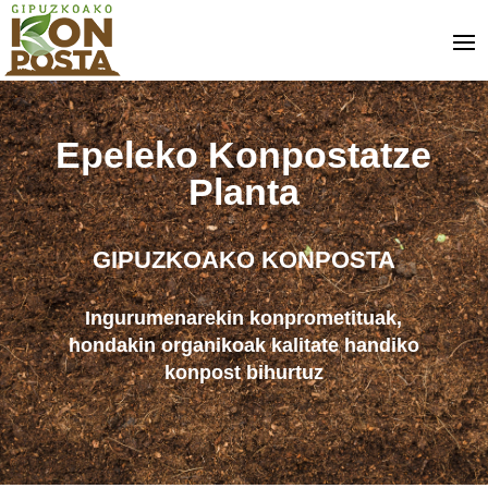
Epeleko Konpostatze
Planta
GIPUZKOAKO KONPOSTA
Ingurumenarekin konprometituak,
hondakin organikoak kalitate handiko
konpost bihurtuz