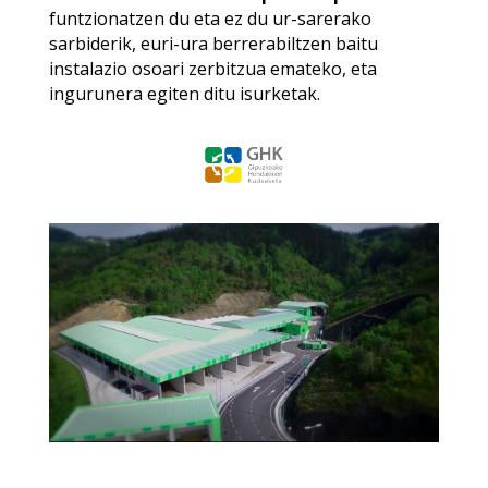
funtzionatzen du eta ez du ur-sarerako
sarbiderik, euri-ura berrerabiltzen baitu
instalazio osoari zerbitzua emateko, eta
ingurunera egiten ditu isurketak.