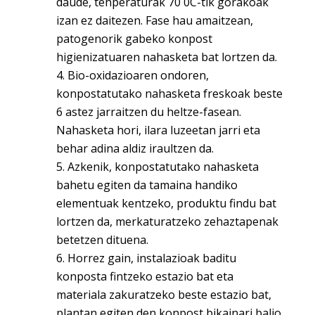
daude, tenperaturak 70 0C-tik gorakoak
izan ez daitezen. Fase hau amaitzean,
patogenorik gabeko konpost
higienizatuaren nahasketa bat lortzen da.
Bio-oxidazioaren ondoren,
konpostatutako nahasketa freskoak beste
6 astez jarraitzen du heltze-fasean.
Nahasketa hori, ilara luzeetan jarri eta
behar adina aldiz iraultzen da.
Azkenik, konpostatutako nahasketa
bahetu egiten da tamaina handiko
elementuak kentzeko, produktu findu bat
lortzen da, merkaturatzeko zehaztapenak
betetzen dituena.
Horrez gain, instalazioak baditu
konposta fintzeko estazio bat eta
materiala zakuratzeko beste estazio bat,
plantan egiten den konpost bikainari balio