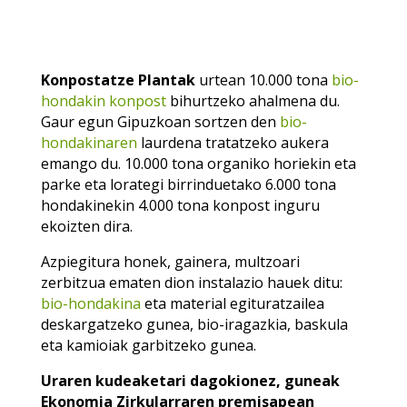
Konpostatze Plantak
urtean 10.000 tona
bio-
hondakin
konpost
bihurtzeko ahalmena du.
Gaur egun Gipuzkoan sortzen den
bio-
hondakinaren
laurdena tratatzeko aukera
emango du. 10.000 tona organiko horiekin eta
parke eta lorategi birrinduetako 6.000 tona
hondakinekin 4.000 tona konpost inguru
ekoizten dira.
Azpiegitura honek, gainera, multzoari
zerbitzua ematen dion instalazio hauek ditu:
bio-hondakina
eta material egituratzailea
deskargatzeko gunea, bio-iragazkia, baskula
eta kamioiak garbitzeko gunea.
Uraren kudeaketari dagokionez, guneak
Ekonomia Zirkularraren premisapean