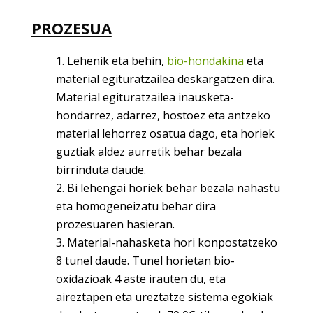
PROZESUA
Lehenik eta behin,
bio-hondakina
eta
material egituratzailea deskargatzen dira.
Material egituratzailea inausketa-
hondarrez, adarrez, hostoez eta antzeko
material lehorrez osatua dago, eta horiek
guztiak aldez aurretik behar bezala
birrinduta daude.
Bi lehengai horiek behar bezala nahastu
eta homogeneizatu behar dira
prozesuaren hasieran.
Material-nahasketa hori konpostatzeko
8 tunel daude. Tunel horietan bio-
oxidazioak 4 aste irauten du, eta
aireztapen eta ureztatze sistema egokiak