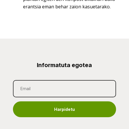
erantsia eman behar zaion kasuetarako.
Informatuta egotea
Harpidetu