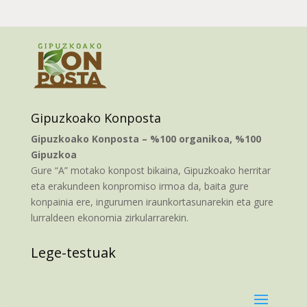
Gipuzkoako Konposta
Gipuzkoako Konposta – %100 organikoa, %100
Gipuzkoa
Gure “A” motako konpost bikaina, Gipuzkoako herritar
eta erakundeen konpromiso irmoa da, baita gure
konpainia ere, ingurumen iraunkortasunarekin eta gure
lurraldeen ekonomia zirkularrarekin.
Lege-testuak